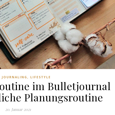
,
T JOURNALING
LIFESTYLE
utine im Bulletjournal
liche Planungsroutine
20. Januar 2021